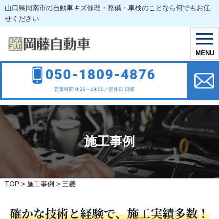
山口県周南市の自動車キズ修理・整備・車検のことなら何でもお任
せください
toggl
navig
MENU
050-1809-4876
営業時間 9:30～19:00／定休日 日曜
施工事例
TOP
>
施工事例
>
三菱
確かな技術と経験で、施工実績多数！