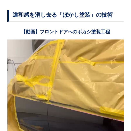
違和感を消し去る「ぼかし塗装」の技術
【動画】フロントドアへのボカシ塗装工程
動
画
プ
レ
ー
ヤ
ー