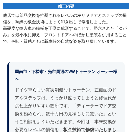
施工内容
他店では部品交換を推奨されるレベルの左リヤドアとステップの損
傷を、熟練の板金技術によって叩き出しで修復しました。
高硬度な輸入車の鉄板を丁寧に成形することで、懸念された「ゆが
み」を最小限に抑え、フロントドアへのぼかし塗装を併用すること
で、色味・質感ともに新車時の自然な姿を取り戻しています。
周南市・下松市・光市周辺のVWトゥーラン オーナー様
へ
ドイツ車らしい質実剛健なトゥーラン。左側面のド
アやステップは、うっかり擦ってしまうと修理代が
跳ね上がりやすい箇所です。「ディーラーでドア交
換を勧められ、数十万円の見積もりに驚いた」とい
うご相談をよくいただきます。今回は、本来交換が
必要なレベルの損傷を、
板金技術で修復いたしまし