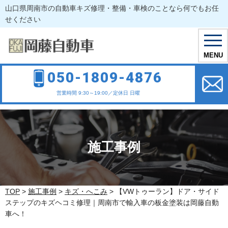
山口県周南市の自動車キズ修理・整備・車検のことなら何でもお任
せください
toggl
navig
MENU
050-1809-4876
営業時間 9:30～19:00／定休日 日曜
施工事例
TOP
>
施工事例
>
キズ・へこみ
>
【VWトゥーラン】ドア・サイド
ステップのキズヘコミ修理｜周南市で輸入車の板金塗装は岡藤自動
車へ！