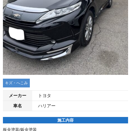
キズ・へこみ
メーカー
トヨタ
車名
ハリアー
施工内容
板金塗装/鈑金塗装