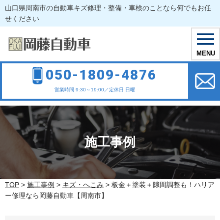
山口県周南市の自動車キズ修理・整備・車検のことなら何でもお任
せください
toggl
navig
MENU
050-1809-4876
営業時間 9:30～19:00／定休日 日曜
施工事例
TOP
>
施工事例
>
キズ・へこみ
>
板金＋塗装＋隙間調整も！ハリア
ー修理なら岡藤自動車【周南市】