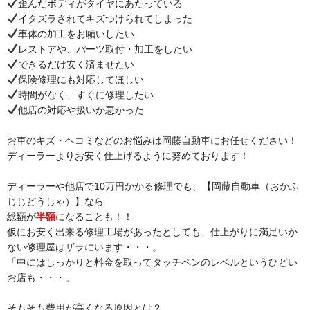
歪んだボディがタイヤにあたっている
イタズラされてキズつけられてしまった
車体の加工をお願いしたい
レストアや、パーツ取付・加工をしたい
できるだけ安く済ませたい
保険修理にも対応してほしい
時間がなく、すぐに修理したい
他店の対応や扱いが悪かった
お車のキズ・ヘコミなどのお悩みは岡藤自動車にお任せください！
ディーラーよりお安く仕上げるように努めております！
ディーラーや他店で10万円かかる修理でも、【岡藤自動車（おかふ
じじどうしゃ）】なら
総額が
半額
になることも！！
仮にお安く出来る修理工場があったとしても、仕上がりに満足いか
ない修理屋はザラにいます・・・。
「中にはしっかりと料金を取ってタッチペンのレベルというひどい
お店も・・・。
そもそも費用が高くなる原因とは？