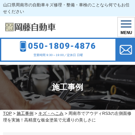
山口県周南市の自動車キズ修理・整備・車検のことなら何でもお任
せください
toggl
navig
MENU
050-1809-4876
営業時間 9:30～19:00／定休日 日曜
施工事例
TOP
>
施工事例
>
キズ・へこみ
>
周南市でアウディRS3の左側面修
理を実施！高精度な板金塗装で元通りの美しさに