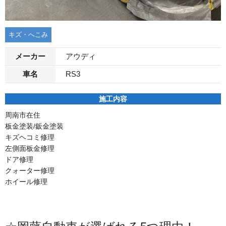
キズ・へこみ
メーカー
アウディ
車名
RS3
施工内容
周南市在住
板金塗装/鈑金塗装
キズヘコミ修理
左側面板金修理
ドア修理
クォーター修理
ホイール修理