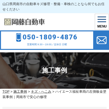
山口県周南市の自動車キズ修理・整備・車検のことなら何でもお任
せください
toggl
navig
MENU
050-1809-4876
営業時間 9:30～19:00／定休日 日曜
施工事例
TOP
>
施工事例
>
キズ・へこみ
>
ハイエース福祉車両の左側板金塗
装事例｜周南市で安心の修理