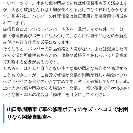
すいパーツです。小さな傷や凹みであれば修理費用も安く済みます
が、大きな破損となれば工期が長くなるだけでなく費用もかかりま
す。基本的に、バンパーの修理価格は修正費用と塗装費用で構成さ
れています。
破損具合によっては、バンパー本体を一旦ボディから外して、分
解・修理後再びボディに組み付けて、さらに付属部品などの分解組
み付けを行う作業が必要になります。
そうなると、バンパーの新品価格と大差がない、または交換した方
が安く済む可能性もあるため、価格や破損具合をしっかりと見極め
て判断する必要があるのです。
もちろん、ほとんど目立たない小さな傷や凹みなら自身で修理する
こともできますが、ご自身で修理か交換か判断が難しい場合はプロ
へアドバイスを仰ぐのがおすすめです。激しく破損していて５cm以
上の大きな傷や凹みがある場合は「交換」、軽い破損で２cm以内の
小さな傷・凹みの場合は「修理」を目安にしてください。
山口県周南市で車の修理ボディのキズ・ヘコミでお困
りなら岡藤自動車へ