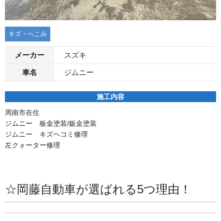
キズ・へこみ
メーカー
スズキ
車名
ジムニー
施工内容
周南市在住
ジムニー 板金塗装/鈑金塗装
ジムニー キズヘコミ修理
左クォーター修理
☆岡藤自動車が選ばれる5つ理由！