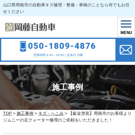
山口県周南市の自動車キズ修理・整備・車検のことなら何でもお任
せください
toggl
navig
MENU
050-1809-4876
営業時間 9:30～19:00／定休日 日曜
施工事例
TOP
>
施工事例
>
キズ・へこみ
>
【鈑金塗装】周南市のお客様より
ジムニーの左クォーター修理のご依頼をいただきました！