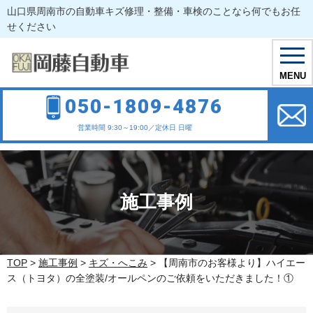
山口県周南市の自動車キズ修理・整備・車検のことなら何でもお任
せください
toggl
navig
MENU
050-1809-4876
営業時間 9:30～19:00／定休日 日曜
施工事例
TOP
>
施工事例
>
キズ・へこみ
>
【周南市のお客様より】ハイエー
ス（トヨタ）の全塗装/オールペンのご依頼をいただきました！①