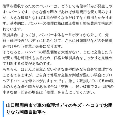
衝撃を吸収するためのバンパーは、どうしても傷や凹みが発生しや
すいパーツです。小さな傷や凹みであれば修理費用も安く済みます
が、大きな破損となれば工期が長くなるだけでなく費用もかかりま
す。基本的に、バンパーの修理価格は修正費用と塗装費用で構成さ
れています。
破損具合によっては、バンパー本体を一旦ボディから外して、分
解・修理後再びボディに組み付けて、さらに付属部品などの分解組
み付けを行う作業が必要になります。
そうなると、バンパーの新品価格と大差がない、または交換した方
が安く済む可能性もあるため、価格や破損具合をしっかりと見極め
て判断する必要があるのです。
もちろん、ほとんど目立たない小さな傷や凹みなら自身で修理する
こともできますが、ご自身で修理か交換か判断が難しい場合はプロ
へアドバイスを仰ぐのがおすすめです。激しく破損していて５cm以
上の大きな傷や凹みがある場合は「交換」、軽い破損で２cm以内の
小さな傷・凹みの場合は「修理」を目安にしてください。
山口県周南市で車の修理ボディのキズ・ヘコミでお困
りなら岡藤自動車へ