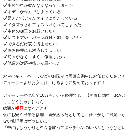
事故で車が動かなくなってしまった
ボディが歪んでしまっている
歪んだボディがタイヤにあたっている
イタズラされてキズつけられてしまった
車体の加工をお願いしたい
レストアや、パーツ取付・加工をしたい
できるだけ安く済ませたい
保険修理にも対応してほしい
時間がなく、すぐに修理したい
他店の対応や扱いが悪かった
お車のキズ・ヘコミなどのお悩みは岡藤自動車にお任せください！
ディーラーよりお安く仕上げるように努めております！
ディーラーや他店で10万円かかる修理でも、【岡藤自動車（おかふ
じじどうしゃ）】なら
総額が
半額
になることも！！
仮にお安く出来る修理工場があったとしても、仕上がりに満足いか
ない修理屋はザラにいます・・・。
「中にはしっかりと料金を取ってタッチペンのレベルというひどい