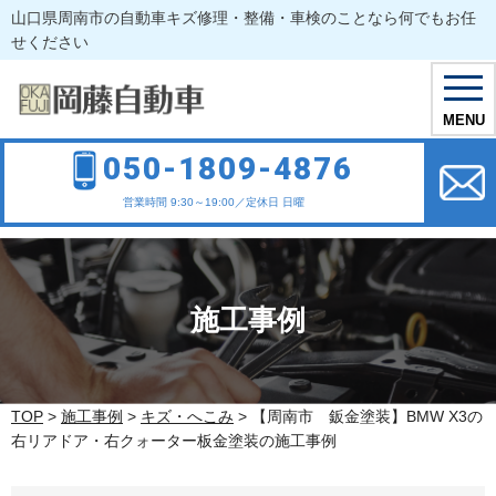
山口県周南市の自動車キズ修理・整備・車検のことなら何でもお任
せください
toggl
navig
MENU
050-1809-4876
営業時間 9:30～19:00／定休日 日曜
施工事例
TOP
>
施工事例
>
キズ・へこみ
>
【周南市 鈑金塗装】BMW X3の
右リアドア・右クォーター板金塗装の施工事例