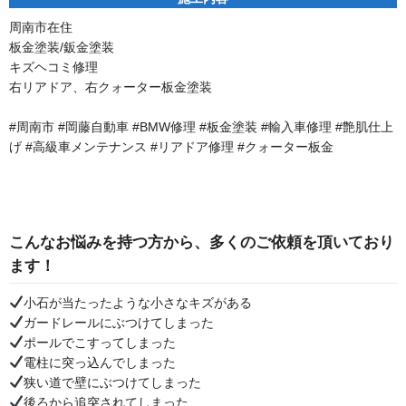
周南市在住
板金塗装/鈑金塗装
キズヘコミ修理
右リアドア、右クォーター板金塗装
#周南市 #岡藤自動車 #BMW修理 #板金塗装 #輸入車修理 #艶肌仕上
げ #高級車メンテナンス #リアドア修理 #クォーター板金
こんなお悩みを持つ方から、多くのご依頼を頂いており
ます！
小石が当たったような小さなキズがある
ガードレールにぶつけてしまった
ポールでこすってしまった
電柱に突っ込んでしまった
狭い道で壁にぶつけてしまった
後ろから追突されてしまった