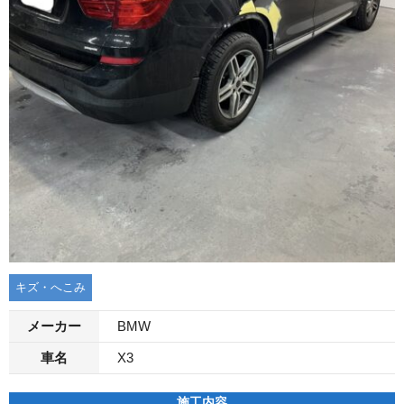
キズ・へこみ
メーカー
BMW
車名
X3
施工内容